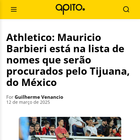
Skip
Search
to
for:
Open
Searc
content
Menu
Athletico: Mauricio
Barbieri está na lista de
nomes que serão
procurados pelo Tijuana,
do México
For
Guilherme Venancio
12 de março de 2025