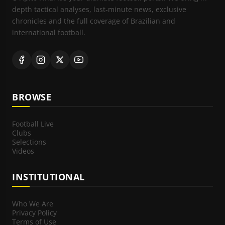
depth tactical analyses, last-minute news, exclusive
chronicles and the full coverage of Brazilian and
international football.
BROWSE
Football Live
Clubs
Selections
Videos
INSTITUTIONAL
Who We Are
Privacy Policy
Terms of Use