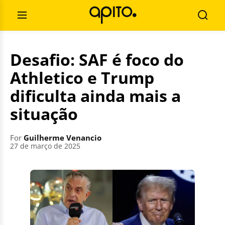
Skip
Search
to
for:
Open
Searc
content
Menu
Desafio: SAF é foco do
Athletico e Trump
dificulta ainda mais a
situação
For
Guilherme Venancio
27 de março de 2025