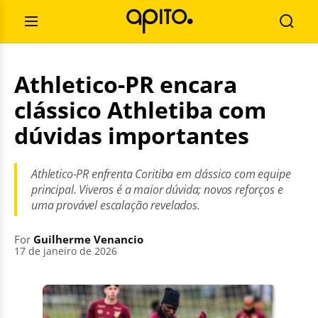
Skip
Search
to
for:
Open
Searc
content
Menu
Athletico-PR encara
clássico Athletiba com
dúvidas importantes
Athletico-PR enfrenta Coritiba em clássico com equipe
principal. Viveros é a maior dúvida; novos reforços e
uma provável escalação revelados.
For
Guilherme Venancio
17 de janeiro de 2026