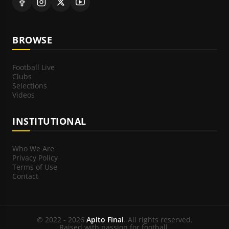
BROWSE
Football Live
Clubs
Selections
Videos
INSTITUTIONAL
Who We Are
Privacy Policy
Terms of Use
Contact
© 2022 - 2026
Apito Final
. All rights reserved.
Raised with passion for football.