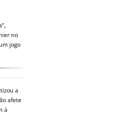
a”,
nier no
num jogo
tizou a
ão afete
m à