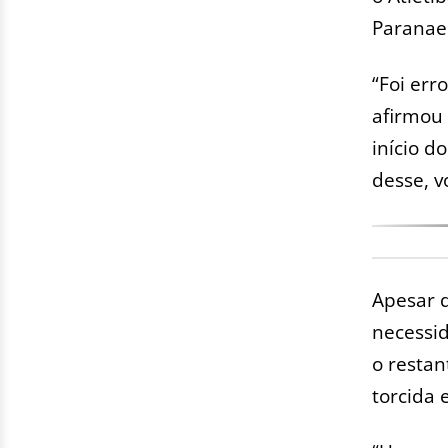
Paranae
“Foi err
afirmou 
início d
desse, v
Apesar d
necessi
o resta
torcida 