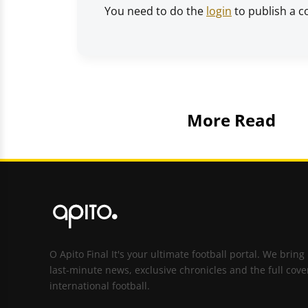
You need to do the
login
to publish a 
More Read
O Apito Final It's your ultimate football portal. We bring
last-minute news, exclusive chronicles and the full cove
international football.