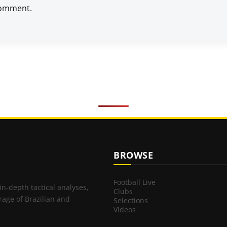
comment.
BROWSE
Football Live
 in-depth tactical analyses,
Clubs
rage of Brazilian and
Selections
Videos