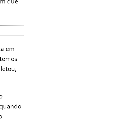
tem que
ota em
e temos
letou,
o
, quando
o