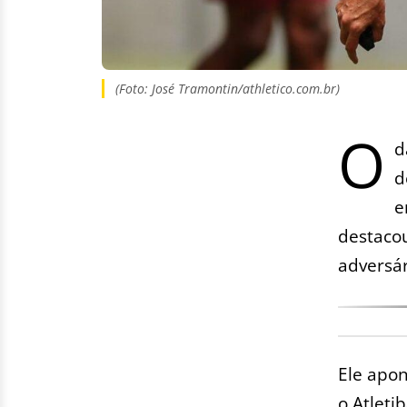
(Foto: José Tramontin/athletico.com.br)
O
d
d
e
destacou
adversár
Ele apon
o Atleti