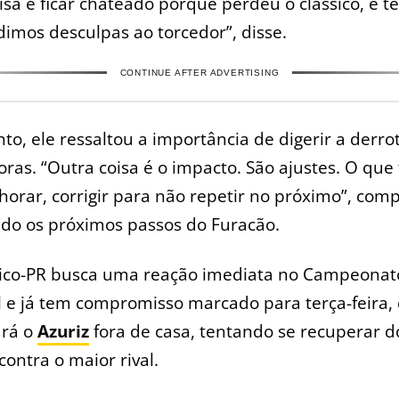
sa é ficar chateado porque perdeu o clássico, e 
edimos desculpas ao torcedor”, disse.
CONTINUE AFTER ADVERTISING
to, ele ressaltou a importância de digerir a derr
oras. “Outra coisa é o impacto. São ajustes. O qu
orar, corrigir para não repetir no próximo”, comp
ndo os próximos passos do Furacão.
tico-PR busca uma reação imediata no Campeonat
l e já tem compromisso marcado para terça-feira
ará o
Azuriz
fora de casa, tentando se recuperar d
contra o maior rival.