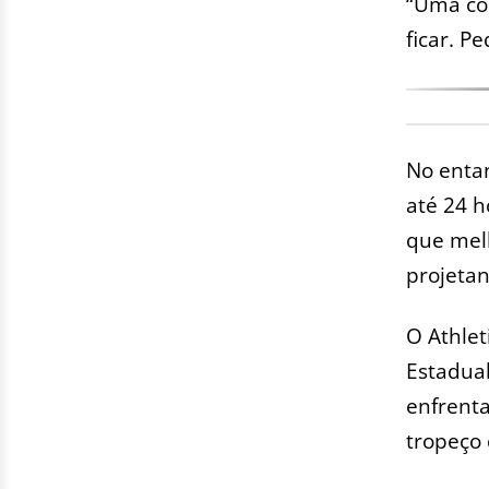
“Uma coi
ficar. P
No entan
até 24 h
que melh
projeta
O Athle
Estadua
enfrent
tropeço 