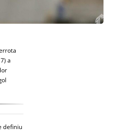
errota
7) a
dor
gol
 definiu