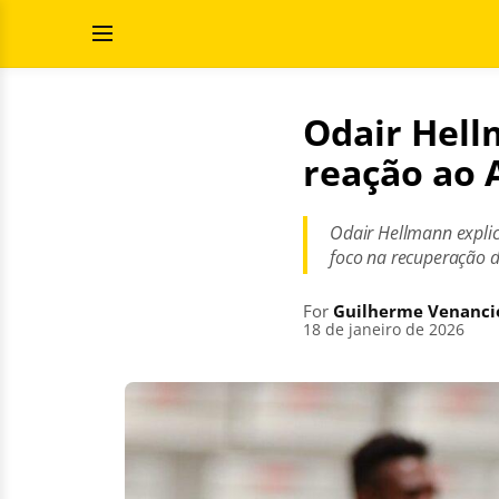
Skip
Search
to
for:
Open
content
Menu
Odair Hell
reação ao 
Odair Hellmann explico
foco na recuperação d
For
Guilherme Venanci
18 de janeiro de 2026