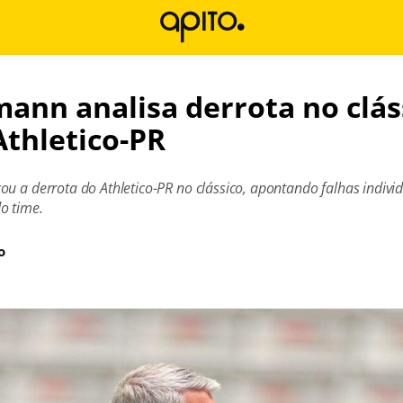
mann analisa derrota no clás
Athletico-PR
u a derrota do Athletico-PR no clássico, apontando falhas individu
o time.
o