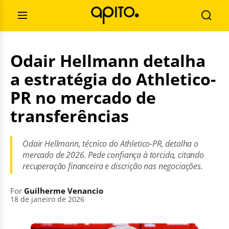
Skip
Search
to
for:
Open
Searc
content
Menu
Odair Hellmann detalha
a estratégia do Athletico-
PR no mercado de
transferências
Odair Hellmann, técnico do Athletico-PR, detalha o
mercado de 2026. Pede confiança à torcida, citando
recuperação financeira e discrição nas negociações.
For
Guilherme Venancio
18 de janeiro de 2026