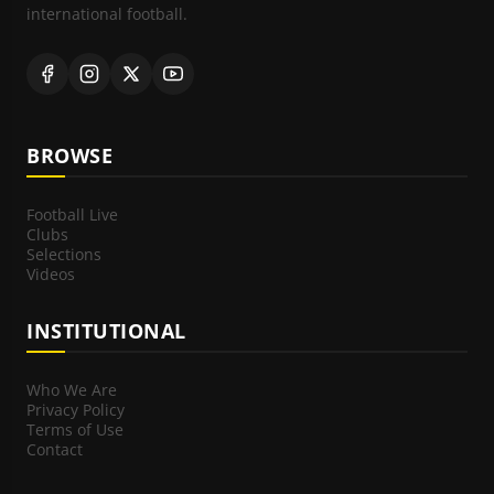
international football.
BROWSE
Football Live
Clubs
Selections
Videos
INSTITUTIONAL
Who We Are
Privacy Policy
Terms of Use
Contact