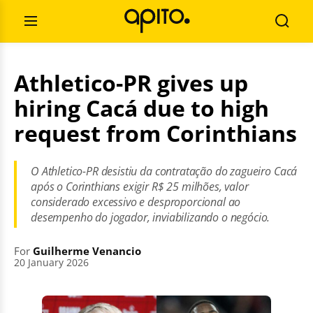
Skip
Search
to
for:
Open
Searc
content
Menu
Athletico-PR gives up
hiring Cacá due to high
request from Corinthians
O Athletico-PR desistiu da contratação do zagueiro Cacá
após o Corinthians exigir R$ 25 milhões, valor
considerado excessivo e desproporcional ao
desempenho do jogador, inviabilizando o negócio.
For
Guilherme Venancio
20 January 2026