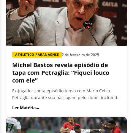
2 de fevereiro de 2025
ATHLETICO PARANAENSE
Michel Bastos revela episódio de
tapa com Petraglia: “Fiquei louco
com ele”
Ex-Jogador conta episódio tenso com Mario Celso
Petraglia durante sua passagem pelo clube, incluindo
agressão física e ameaças.
Ler Matéria
→