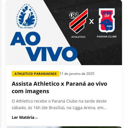
11 de janeiro de 2025
ATHLETICO PARANAENSE
Assista Athletico x Paraná ao vivo
com imagens
O Athletico recebe o Paraná Clube na tarde deste
sábado, às 16h (de Brasília), na Ligga Arena, em
Curitiba. O duelo é válido pela...
Ler Matéria
→