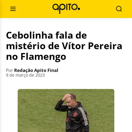
Pular
Pesquisar
para
por:
Abrir
Busca
o
Menu
conteúdo
Cebolinha fala de
mistério de Vítor Pereira
no Flamengo
Por
Redação Apito Final
9 de março de 2023