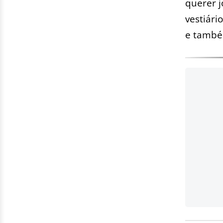
querer j
vestiári
e també