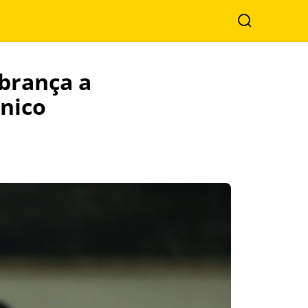
Buscar
obrança a
cnico