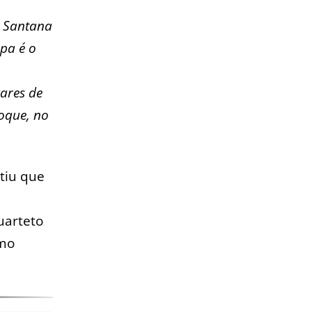
x Santana
apa é o
gares de
oque, no
.
ntiu que
uarteto
smo