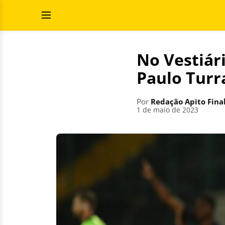
Pular
Pesquisar
para
por:
Abrir
o
Menu
conteúdo
No Vestiári
Paulo Turr
Por
Redação Apito Fina
1 de maio de 2023