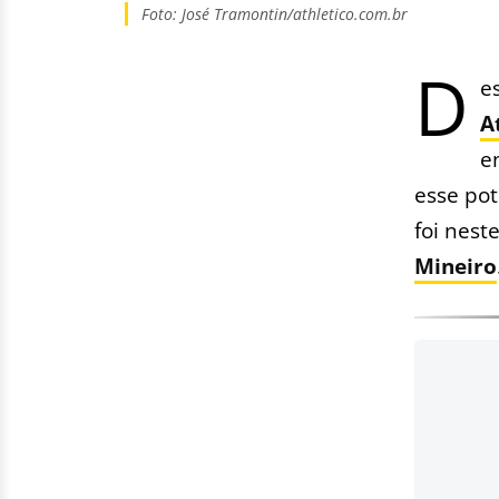
Foto: José Tramontin/athletico.com.br
D
e
A
e
esse pot
foi nest
Mineiro