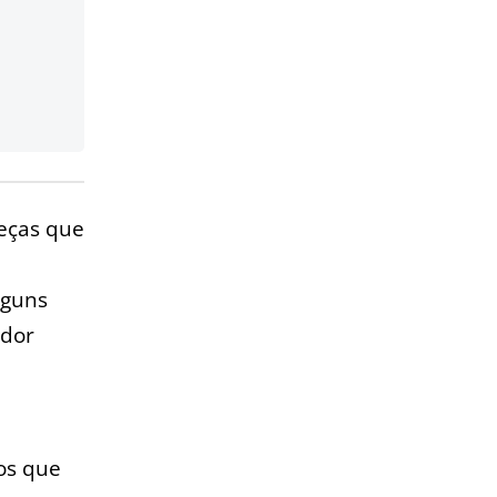
eças que
lguns
ador
os que