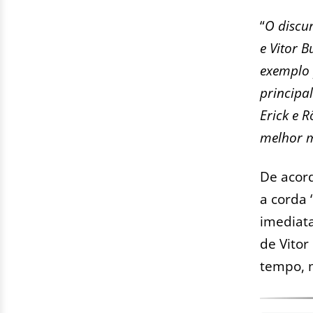
“
O discu
e Vitor 
exemplo 
principa
Erick e 
melhor m
De acord
a corda 
imediata
de Vitor
tempo, 