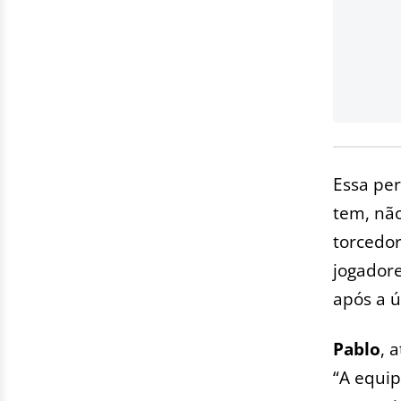
Essa pe
tem, não
torcedor
jogadore
após a ú
Pablo
, 
“A equip