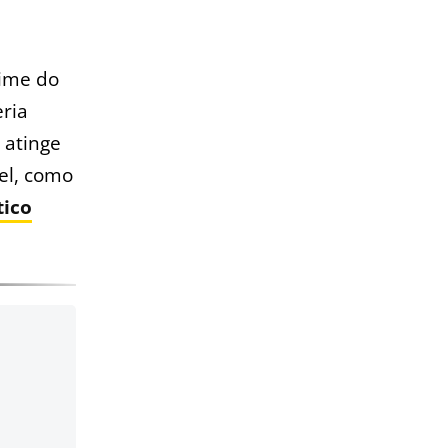
time do
ria
 atinge
el, como
tico