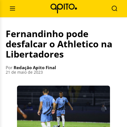
Pular
Pesquisar
para
por:
Abrir
Busca
o
Menu
conteúdo
Fernandinho pode
desfalcar o Athletico na
Libertadores
Por
Redação Apito Final
21 de maio de 2023