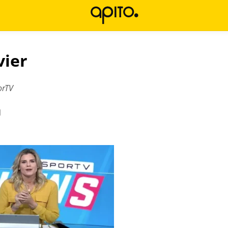
vier
orTV
l