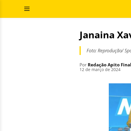
Pular
Pesquisar
para
por:
Abrir
o
Menu
conteúdo
Janaina Xa
Foto: Reprodução/ Sp
Por
Redação Apito Fina
12 de março de 2024