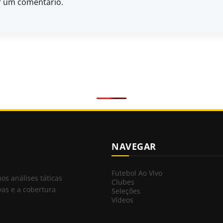
r um comentário.
NAVEGAR
Futebol Ao Vivo
mos análises táticas
Clubes
vas e a cobertura
Seleções
Vídeos