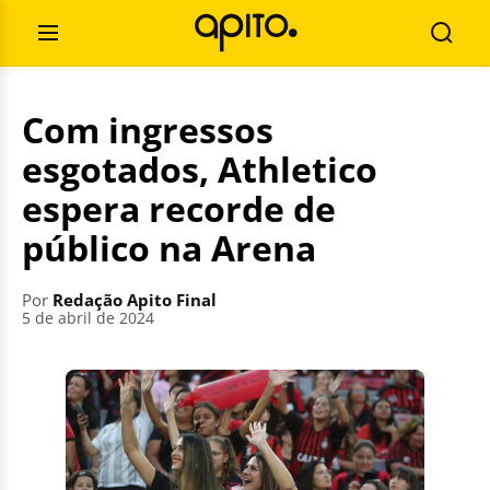
Pular
Pesquisar
para
por:
Abrir
Busca
o
Menu
conteúdo
Com ingressos
esgotados, Athletico
espera recorde de
público na Arena
Por
Redação Apito Final
5 de abril de 2024