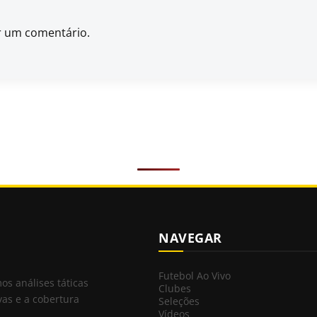
r um comentário.
NAVEGAR
Futebol Ao Vivo
mos análises táticas
Clubes
vas e a cobertura
Seleções
Vídeos