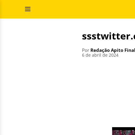
Pular
Pesquisar
para
por:
Abrir
o
Menu
conteúdo
ssstwitter
Por
Redação Apito Fina
6 de abril de 2024