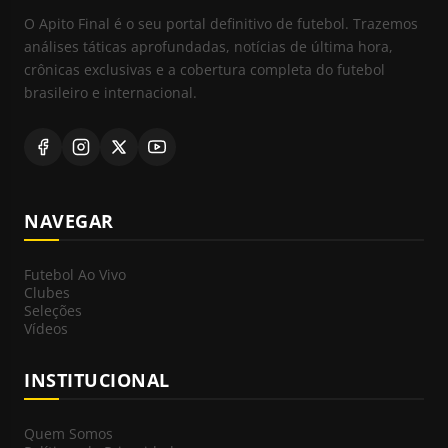
O Apito Final é o seu portal definitivo de futebol. Trazemos
análises táticas aprofundadas, notícias de última hora,
crônicas exclusivas e a cobertura completa do futebol
brasileiro e internacional.
NAVEGAR
Futebol Ao Vivo
Clubes
Seleções
Vídeos
INSTITUCIONAL
Quem Somos