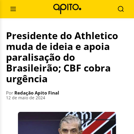
Pular
Pesquisar
para
por:
Abrir
Busca
o
Menu
conteúdo
Presidente do Athletico
muda de ideia e apoia
paralisação do
Brasileirão; CBF cobra
urgência
Por
Redação Apito Final
12 de maio de 2024