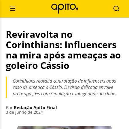
Pular
Pesquisar
para
por:
Abrir
Busca
o
Menu
conteúdo
Reviravolta no
Corinthians: Influencers
na mira após ameaças ao
goleiro Cássio
Corinthians reavalia contratação de influencers após
caso de ameaça a Cássio. Decisão delicada envolve
preocupações com reputação e integridade do clube.
Por
Redação Apito Final
3 de junho de 2024