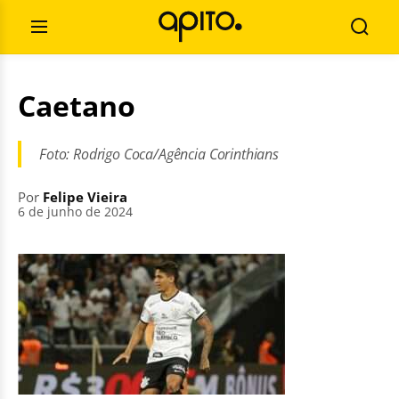
Pular
Pesquisar
para
por:
Abrir
Busca
o
Menu
conteúdo
Caetano
Foto: Rodrigo Coca/Agência Corinthians
Por
Felipe Vieira
6 de junho de 2024