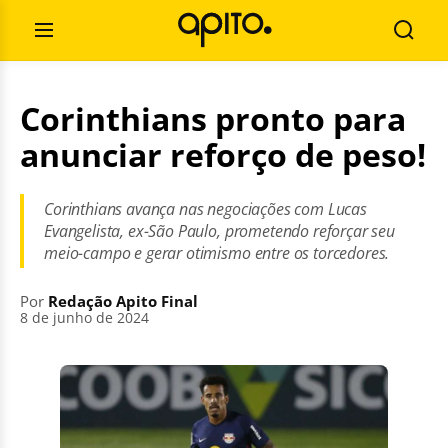
Pular
Pesquisar
para
por:
Abrir
Busca
o
Menu
conteúdo
Corinthians pronto para
anunciar reforço de peso!
Corinthians avança nas negociações com Lucas
Evangelista, ex-São Paulo, prometendo reforçar seu
meio-campo e gerar otimismo entre os torcedores.
Por
Redação Apito Final
8 de junho de 2024