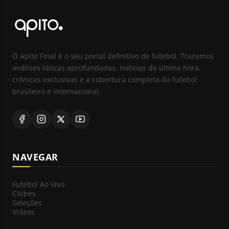
O Apito Final é o seu portal definitivo de futebol. Trazemos
análises táticas aprofundadas, notícias de última hora,
crônicas exclusivas e a cobertura completa do futebol
brasileiro e internacional.
NAVEGAR
Futebol Ao Vivo
Clubes
Seleções
Vídeos