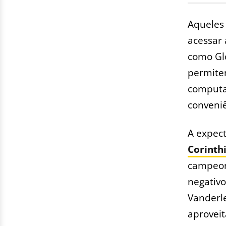
Aqueles 
acessar 
como Glo
permite
computad
conveniê
A expect
Corinth
campeo
negativo
Vanderle
aproveit