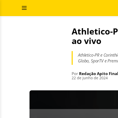
Pular
Pesquisar
para
por:
Abrir
o
Menu
conteúdo
Athletico-P
ao vivo
Athletico-PR e Corinth
Globo, SporTV e Premi
Por
Redação Apito Fina
22 de junho de 2024