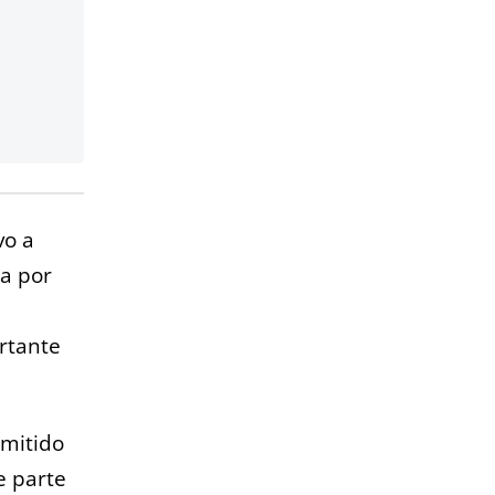
vo a
ta por
rtante
smitido
e parte