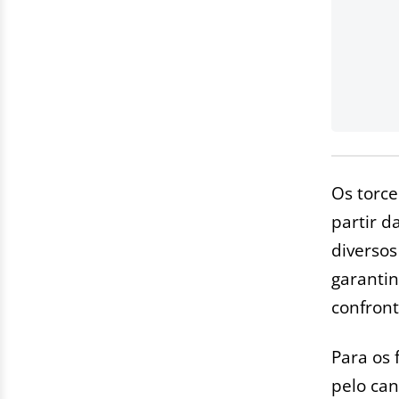
Os torc
partir d
diversos
garanti
confront
Para os 
pelo can