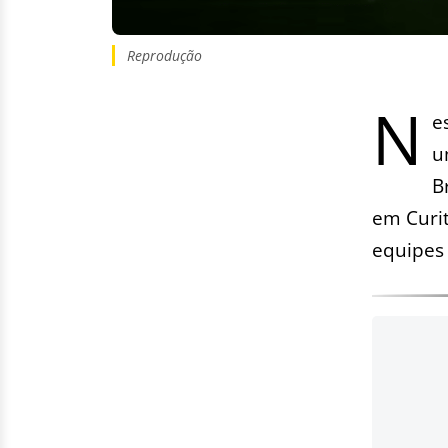
Reprodução
N
e
u
B
em Curit
equipes 