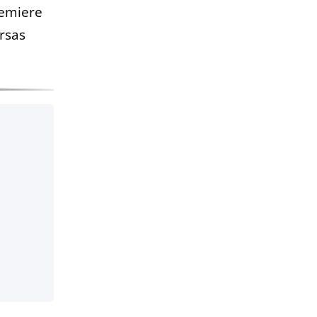
remiere
rsas