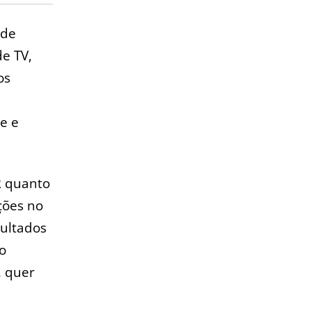
 de
de TV,
os
e e
PR quanto
ções no
sultados
o
, quer