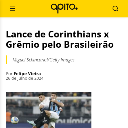
Pular
Pesquisar
para
por:
Abrir
Busca
o
Menu
conteúdo
Lance de Corinthians x
Grêmio pelo Brasileirão
Miguel Schincariol/Getty Images
Por
Felipe Vieira
26 de julho de 2024