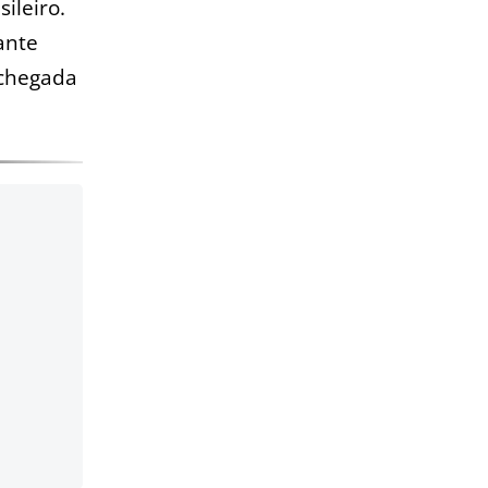
ileiro.
ante
 chegada