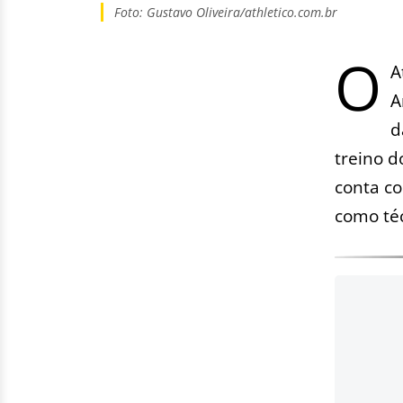
Foto: Gustavo Oliveira/athletico.com.br
O
A
A
d
treino d
conta c
como téc