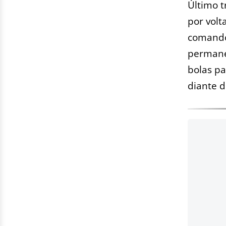
Último t
por volt
comando
permane
bolas pa
diante 