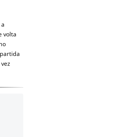
 a
e volta
imo
 partida
 vez