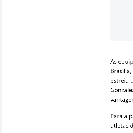
As equip
Brasília
estreia 
González
vantage
Para a p
atletas 