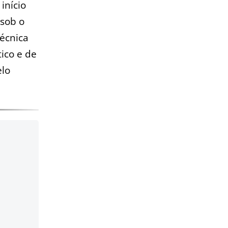
início
 sob o
écnica
ico e de
elo