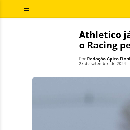
Pular
Pesquisar
para
por:
Abrir
o
Menu
conteúdo
Athletico 
o Racing p
Por
Redação Apito Fina
25 de setembro de 2024