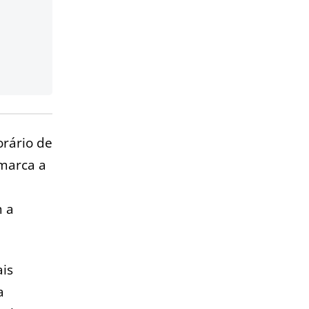
orário de
 marca a
m a
ais
a