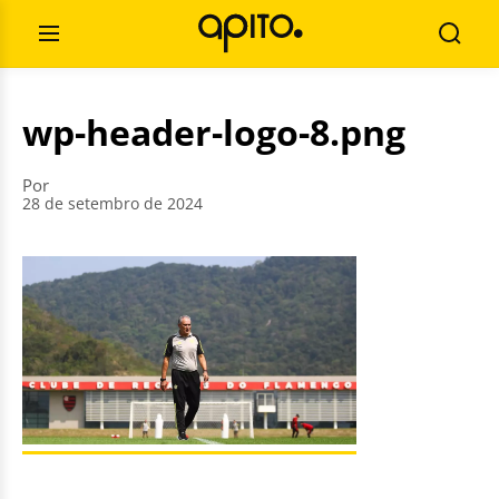
Pular
Pesquisar
para
por:
Abrir
Busca
o
Menu
conteúdo
wp-header-logo-8.png
Por
28 de setembro de 2024