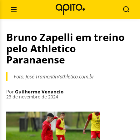
Pular
Pesquisar
para
por:
Abrir
Busca
o
Menu
conteúdo
Bruno Zapelli em treino
pelo Athletico
Paranaense
Foto: José Tramontin/athletico.com.br
Por
Guilherme Venancio
23 de novembro de 2024