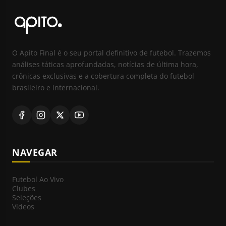
O Apito Final é o seu portal definitivo de futebol. Trazemos
análises táticas aprofundadas, notícias de última hora,
crônicas exclusivas e a cobertura completa do futebol
brasileiro e internacional.
NAVEGAR
Futebol Ao Vivo
Clubes
Seleções
Vídeos