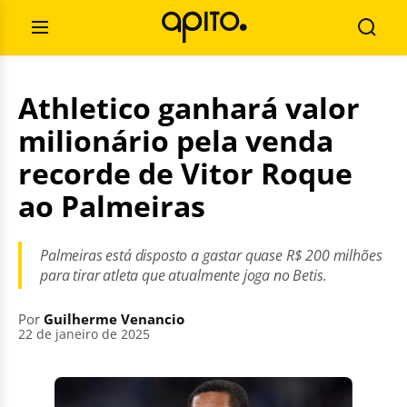
Pular
Pesquisar
para
por:
Abrir
Busca
o
Menu
conteúdo
Athletico ganhará valor
milionário pela venda
recorde de Vitor Roque
ao Palmeiras
Palmeiras está disposto a gastar quase R$ 200 milhões
para tirar atleta que atualmente joga no Betis.
Por
Guilherme Venancio
22 de janeiro de 2025