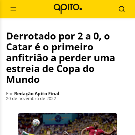
Skip
Search
to
for:
Open
Searc
content
Menu
Derrotado por 2 a 0, o
Catar é o primeiro
anfitrião a perder uma
estreia de Copa do
Mundo
For
Redação Apito Final
20 de novembro de 2022