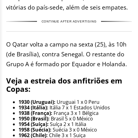
vitórias do país-sede, além de seis empates.
CONTINUE AFTER ADVERTISING
O Qatar volta a campo na sexta (25), às 10h
(de Brasília), contra Senegal. O restante do
Grupo A é formado por Equador e Holanda.
Veja a estreia dos anfitriões em
Copas:
1930 (Uruguai):
Uruguai 1 x 0 Peru
1934 (Itália):
Itália 7 x 1 Estados Unidos
1938 (França):
França 3 x 1 Bélgica
1950 (Brasil):
Brasil 5 x 0 México
1954 (Suíça):
Suíça 2 x 1 Itália
1958 (Suécia):
Suécia 3 x 0 México
1962 (Chile):
Chile 3 x 1 Suiça