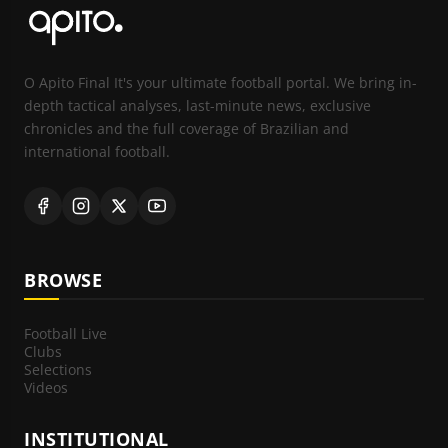
O Apito Final It's your ultimate football portal. We bring in-
depth tactical analyses, last-minute news, exclusive
chronicles and the full coverage of Brazilian and
international football.
BROWSE
Football Live
Clubs
Selections
Videos
INSTITUTIONAL