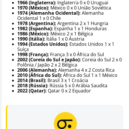
1966 (Inglaterra):
Inglaterra 0 x 0 Uruguai
1970 (México):
México 0 x 0 União Soviética
1974 (Alemanha Ocidental):
Alemanha
Ocidental 1 x 0 Chile
1978 (Argentina):
Argentina 2 x 1 Hungria
1982 (Espanha):
Espanha 1 x 1 Honduras
1986 (México):
México 2 x 1 Bélgica
1990 (Itália):
Itália 1 x 0 Áustria
1994 (Estados Unidos):
Estados Unidos 1 x 1
Suíça
1998 (França):
França 3 x 0 África do Sul
2002 (Coreia do Sul e Japão):
Coreia do Sul 2 x 0
Polônia / Japão 2 x 2 Bélgica
2006 (Alemanha):
Alemanha 4 x 2 Costa Rica
2010 (África do Sul):
África do Sul 1 x 1 México
2014 (Brasil):
Brasil 3 x 1 Croácia
2018 (Rússia):
Rússia 5 x 0 Arábia Saudita
2022 (Qatar):
Qatar 0 x 2 Equador