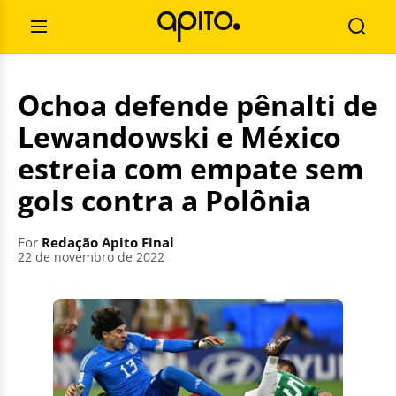
Skip
Search
to
for:
Open
Searc
content
Menu
Ochoa defende pênalti de
Lewandowski e México
estreia com empate sem
gols contra a Polônia
For
Redação Apito Final
22 de novembro de 2022