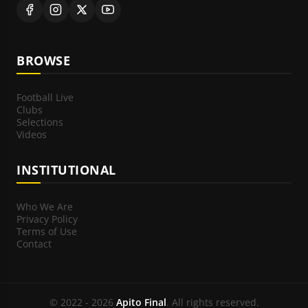
BROWSE
Football Live
Clubs
Selections
Videos
INSTITUTIONAL
Who We Are
Privacy Policy
Terms of Use
Contact
© 2022 - 2026
Apito Final
. All rights reserved.