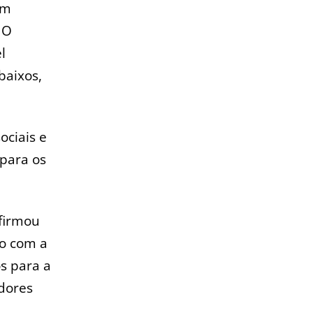
am
 O
l
baixos,
ociais e
para os
afirmou
o com a
os para a
edores