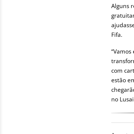
Alguns r
gratuita
ajudasse
Fifa.
“Vamos e
transfo
com cart
estão em
chegarã
no Lusai