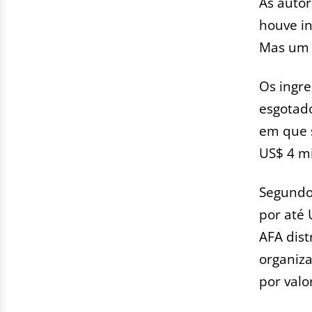
As autor
houve i
Mas um c
Os ingre
esgotado
em que s
US$ 4 mi
Segundo
por até 
AFA dist
organiz
por valo