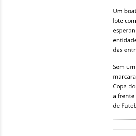
Um boato
lote com
esperanç
entidade
das entr
Sem um l
marcaram
Copa do 
a frente
de Futeb