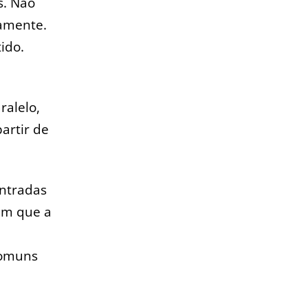
s. Não
damente.
ido.
ralelo,
artir de
entradas
iam que a
comuns