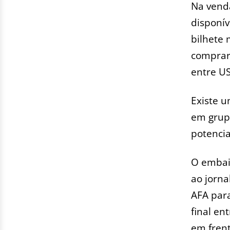
Na venda
disponív
bilhete 
comprar 
entre US
Existe u
em grup
potenci
O embaix
ao jorna
AFA para
final en
em frent