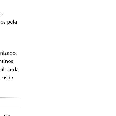
es
dos pela
nizado,
ntinos
il ainda
ecisão