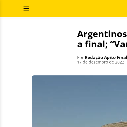
Skip
Search
to
for:
Open
content
Menu
Argentinos
a final; “V
For
Redação Apito Fina
17 de dezembro de 2022