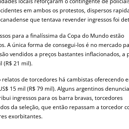
idades locais reforçaram o contingente de policiai
ncidentes em ambos os protestos, dispersos rapi
anadense que tentava revender ingressos foi det
ssos para a finalíssima da Copa do Mundo estão
s. A única forma de consegui-los é no mercado pa
ão vendidos a preços bastantes inflacionados, a p
l (R$ 21 mil).
 relatos de torcedores há cambistas oferecendo 
US$ 15 mil (R$ 79 mil). Alguns argentinos denunc
ribui ingressos para os barra bravas, torcedores
ados da seleção, que então repassam a torcedor 
res exorbitantes.