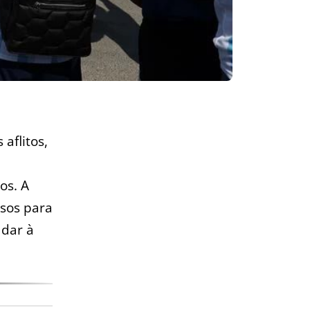
aflitos,
os. A
ssos para
 dar à