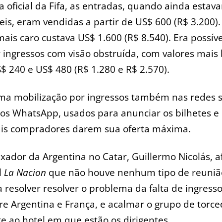
 oficial da Fifa, as entradas, quando ainda estav
eis, eram vendidas a partir de US$ 600 (R$ 3.200).
mais caro custava US$ 1.600 (R$ 8.540). Era possíve
ingressos com visão obstruída, com valores mais 
$ 240 e US$ 480 (R$ 1.280 e R$ 2.570).
ma mobilização por ingressos também nas redes s
os WhatsApp, usados para anunciar os bilhetes e 
ais compradores darem sua oferta máxima.
ador da Argentina no Catar, Guillermo Nicolás, 
l
La Nacion
que não houve nenhum tipo de reuniã
 resolver resolver o problema da falta de ingress
tre Argentina e França, e acalmar o grupo de torc
e ao hotel em que estão os dirigentes.