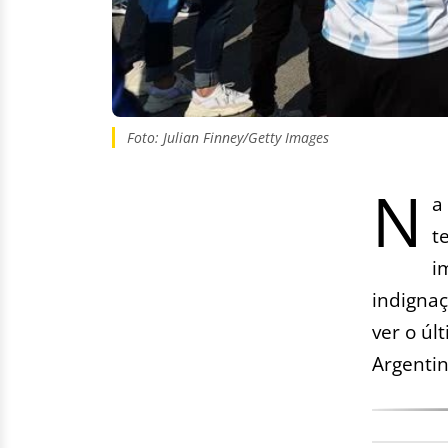
Foto: Julian Finney/Getty Images
N
a
t
i
indignaç
ver o úl
Argentin