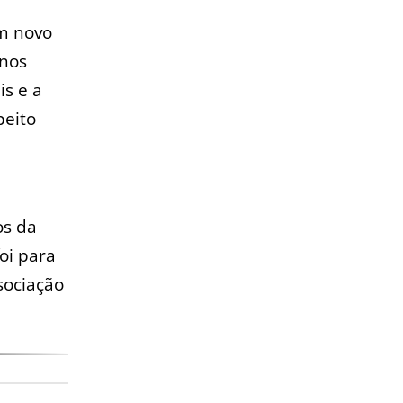
um novo
inos
is e a
peito
os da
oi para
sociação