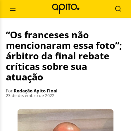
Skip
Search
to
for:
Open
Searc
content
Menu
“Os franceses não
mencionaram essa foto”;
árbitro da final rebate
críticas sobre sua
atuação
For
Redação Apito Final
23 de dezembro de 2022