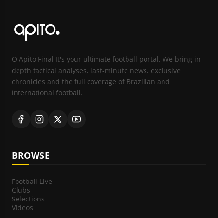
O Apito Final It's your ultimate football portal. We bring in-
depth tactical analyses, last-minute news, exclusive
chronicles and the full coverage of Brazilian and
international football.
BROWSE
Football Live
Clubs
Selections
Videos