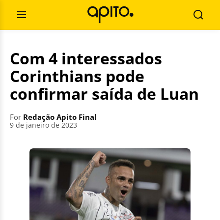
Skip
Search
to
for:
Open
Searc
content
Menu
Com 4 interessados
Corinthians pode
confirmar saída de Luan
For
Redação Apito Final
9 de janeiro de 2023