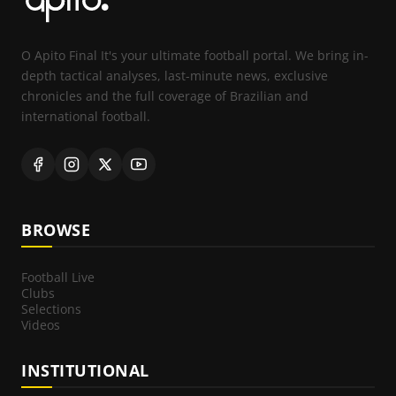
O Apito Final It's your ultimate football portal. We bring in-
depth tactical analyses, last-minute news, exclusive
chronicles and the full coverage of Brazilian and
international football.
BROWSE
Football Live
Clubs
Selections
Videos
INSTITUTIONAL