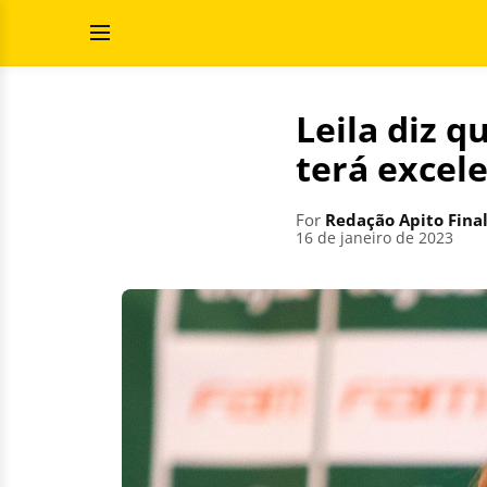
Skip
Search
to
for:
Open
content
Menu
Leila diz q
terá excele
For
Redação Apito Fina
16 de janeiro de 2023