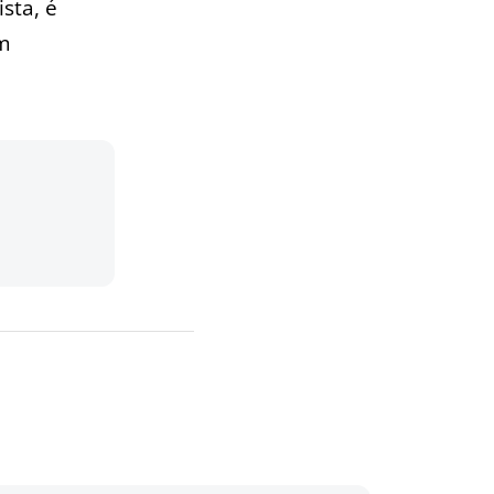
sta, é
m