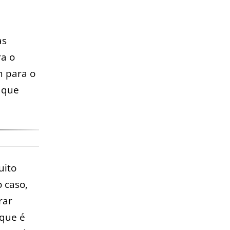
as
a o
m para o
o que
ito
 caso,
rar
 que é