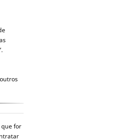
de
as
”.
 outros
 que for
ntratar