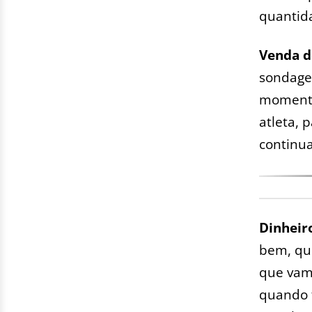
quantid
Venda d
sondage
momento,
atleta, 
continu
Dinheir
bem, que
que vamo
quando f