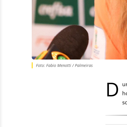
Foto: Fabio Menotti / Palmeiras
D
u
h
s