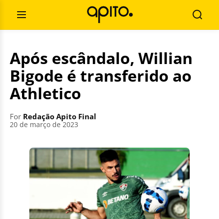
Skip
Search
to
for:
Open
Searc
content
Menu
Após escândalo, Willian
Bigode é transferido ao
Athletico
For
Redação Apito Final
20 de março de 2023