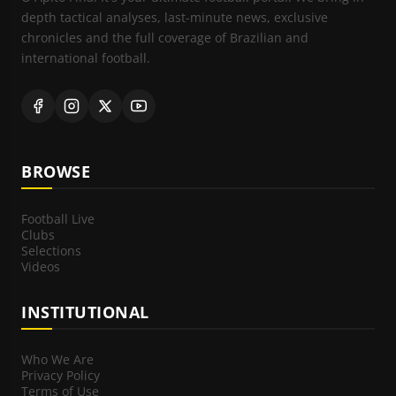
depth tactical analyses, last-minute news, exclusive
chronicles and the full coverage of Brazilian and
international football.
BROWSE
Football Live
Clubs
Selections
Videos
INSTITUTIONAL
Who We Are
Privacy Policy
Terms of Use