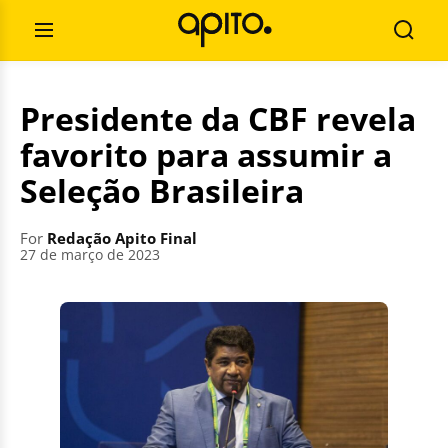
Skip
Search
to
for:
Open
Searc
content
Menu
Presidente da CBF revela
favorito para assumir a
Seleção Brasileira
For
Redação Apito Final
27 de março de 2023