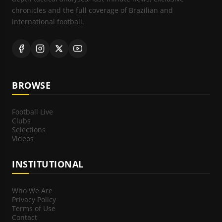
chronicles and the full coverage of Brazilian and
international football.
BROWSE
Football Live
Clubs
Selections
Videos
INSTITUTIONAL
Who We Are
Privacy Policy
Terms of Use
Contact