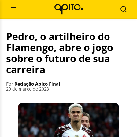
Skip
Search
to
for:
Open
Searc
content
Menu
Pedro, o artilheiro do
Flamengo, abre o jogo
sobre o futuro de sua
carreira
For
Redação Apito Final
29 de março de 2023