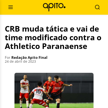
Skip
Search
to
for:
Open
Searc
content
Menu
CRB muda tática e vai de
time modificado contra o
Athletico Paranaense
For
Redação Apito Final
24 de abril de 2023