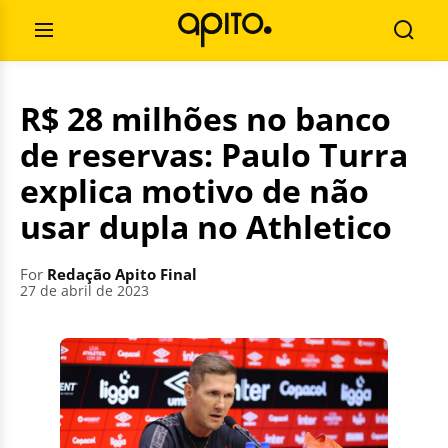
Skip
Search
to
for:
Open
Searc
content
Menu
R$ 28 milhões no banco
de reservas: Paulo Turra
explica motivo de não
usar dupla no Athletico
For
Redação Apito Final
27 de abril de 2023