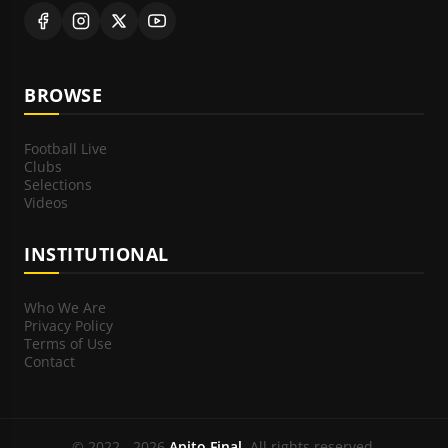
BROWSE
Football Live
Clubs
Selections
Videos
INSTITUTIONAL
Who We Are
Privacy Policy
Terms of Use
Contact
© 2022 - 2026
Apito Final
. All rights reserved.