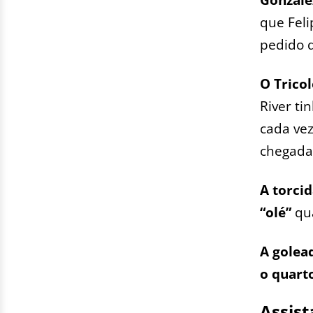
que Feli
pedido d
O Trico
River ti
cada ve
chegadas
A torci
“olé”
qu
A golea
o quarto
Assist