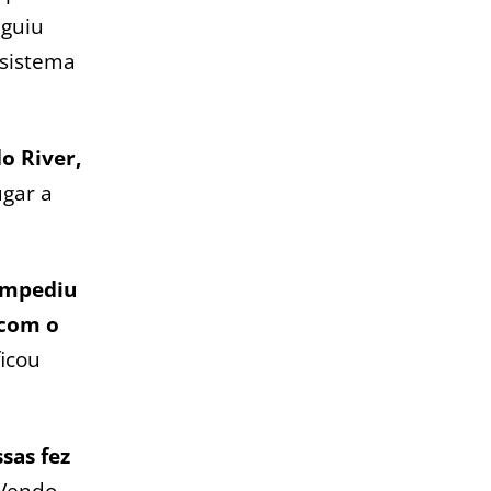
eguiu
 sistema
o River,
ugar a
impediu
 com o
ficou
sas fez
Vendo