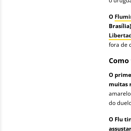
o urugua
O
Flumi
Brasília
Liberta
fora de 
Como f
O prime
muitas 
amarelo 
do duelo
O Flu t
assusta