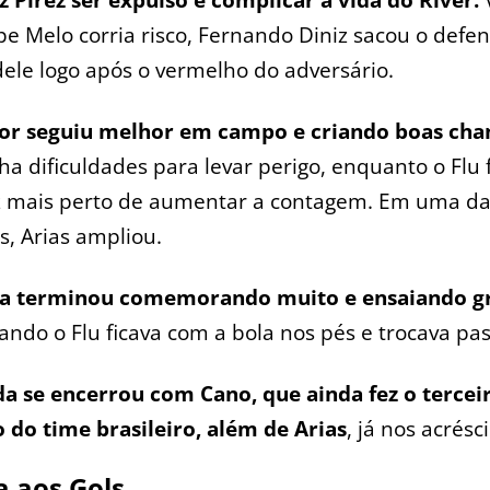
pe Melo corria risco, Fernando Diniz sacou o defen
ele logo após o vermelho do adversário.
lor seguiu melhor em campo e criando boas cha
nha dificuldades para levar perigo, enquanto o Flu 
z mais perto de aumentar a contagem. Em uma d
, Arias ampliou.
da terminou comemorando muito e ensaiando gr
ando o Flu ficava com a bola nos pés e trocava pas
da se encerrou com Cano, que ainda fez o terceir
 do time brasileiro, além de Arias
, já nos acrésc
a aos Gols