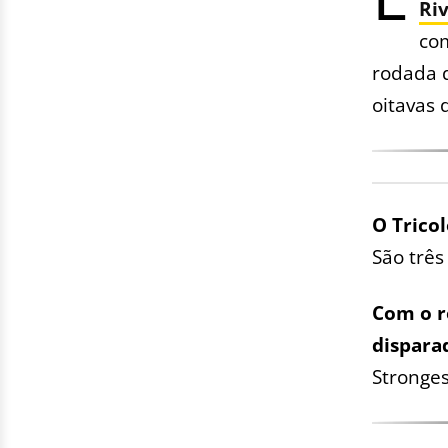
Riv
com
rodada 
oitavas 
O Trico
São três
Com o r
dispara
Stronge