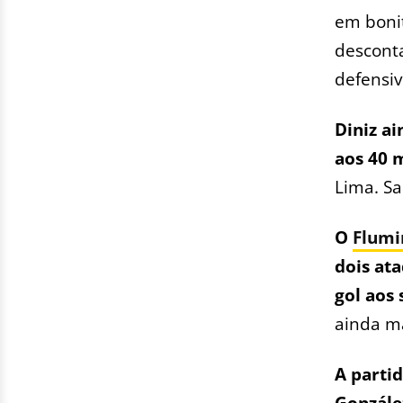
em bonit
desconta
defensiv
Diniz ai
aos 40 
Lima. S
O
Flumi
dois at
gol aos
ainda ma
A parti
González