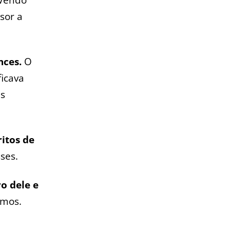
sor a
nces.
O
ficava
as
itos de
ses.
o dele e
imos.