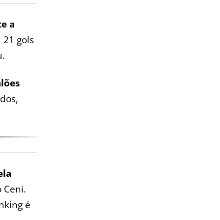
te a
 21 gols
u.
alões
dos,
ela
o Ceni.
anking é