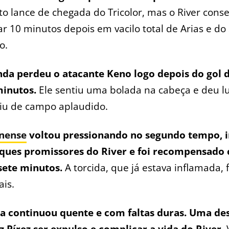
o lance de chegada do Tricolor, mas o River cons
r 10 minutos depois em vacilo total de Arias e do
o.
nda perdeu o atacante Keno logo depois do gol d
minutos.
Ele sentiu uma bolada na cabeça e deu l
aiu de campo aplaudido.
nense
voltou pressionando no segundo tempo, 
aques promissores do River e foi recompensado
 sete minutos.
A torcida, que já estava inflamada, 
is.
da continuou quente e com faltas duras. Uma des
 Pírez ser expulso e complicar a vida do River.