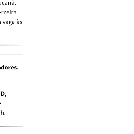
acanã,
erceira
 vaga às
adores.
 D,
e
3h.