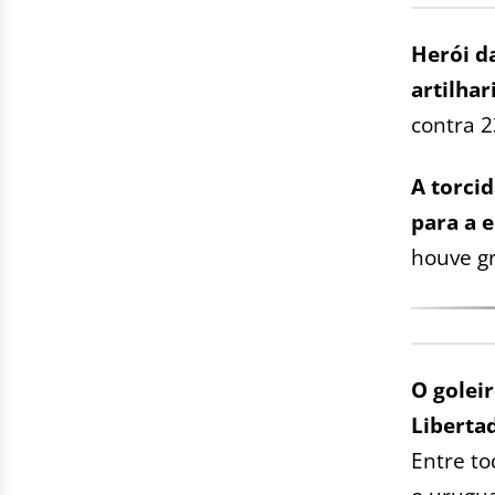
Herói d
artilhar
contra 2
A torci
para a 
houve g
O goleir
Liberta
Entre to