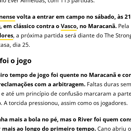
io Ever Almeidas, com 113 partidas.
nense
volta a entrar em campo no sábado, às 21
), em clássico contra o
Vasco
, no Maracanã.
Pela
dores
, a próxima partida será diante do The Stron
casa, dia 25.
oi o jogo
iro tempo de jogo foi quente no Maracanã e c
reclamações com a arbitragem.
Faltas duras sem
e até um princípio de confusão marcaram a parte 
. A torcida pressionou, assim como os jogadores.
inha mais a bola no pé, mas o River foi quem con
r mais ao longo do primeiro tempo.
Cano abriu o