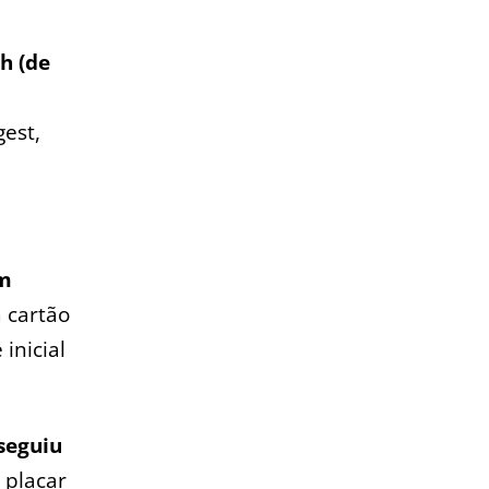
h (de
gest,
om
 cartão
inicial
seguiu
 placar