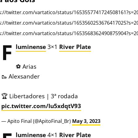
s://twitter.com/vartatico/status/1653557741724508161?s=2
s://twitter.com/vartatico/status/1653560253676417025?s=2
s://twitter.com/vartatico/status/1653568362490875904?s=2
F
luminense
3×1
River Plate
⚽️ Arias
🥾 Alexsander
🏆 Libertadores | 3ª rodada
pic.twitter.com/Iu5xdqtV93
— Apito Final (@ApitoFinal_Br)
May 3, 2023
luminense
4×1
River Plate