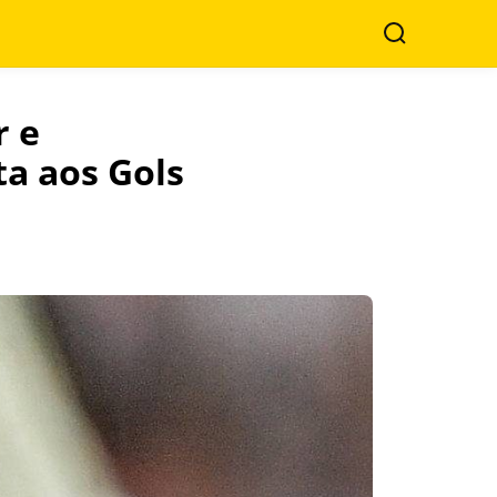
Search
r e
ta aos Gols