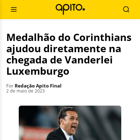
Skip
Search
to
for:
Open
Searc
content
Menu
Medalhão do Corinthians
ajudou diretamente na
chegada de Vanderlei
Luxemburgo
For
Redação Apito Final
2 de maio de 2023