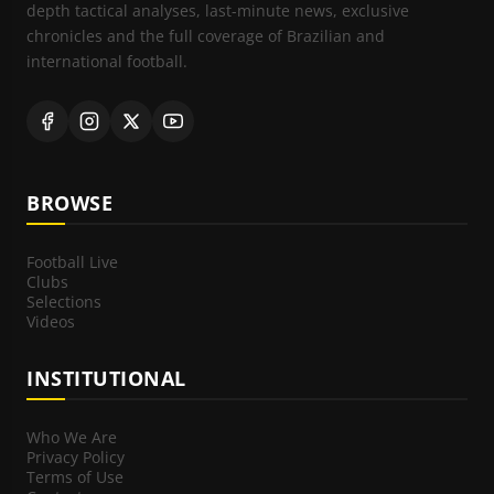
depth tactical analyses, last-minute news, exclusive
chronicles and the full coverage of Brazilian and
international football.
BROWSE
Football Live
Clubs
Selections
Videos
INSTITUTIONAL
Who We Are
Privacy Policy
Terms of Use