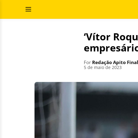
Skip
Search
to
for:
Open
content
Menu
‘Vítor Roqu
empresário
For
Redação Apito Fina
5 de maio de 2023