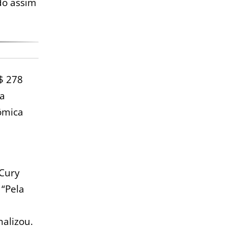
do assim
$ 278
ma
ômica
 Cury
 “Pela
nalizou.