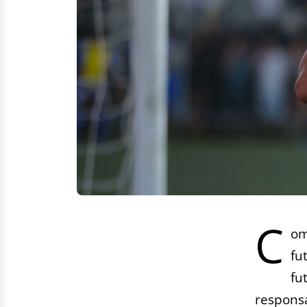
C
om
fu
fu
responsá