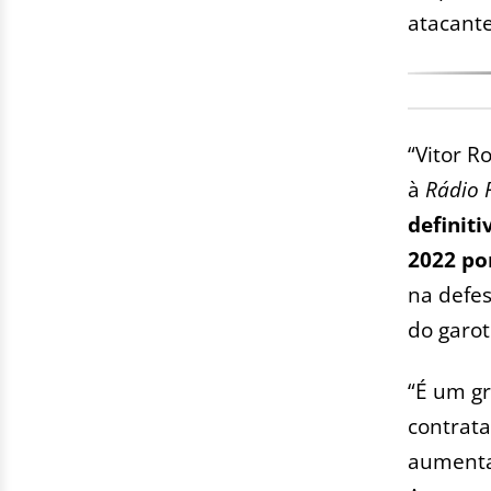
atacant
“Vitor R
à
Rádio 
definiti
2022 po
na defes
do garot
“É um g
contrata
aumentar