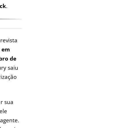
ick
.
revista
o em
ro de
ury saiu
rização
r sua
ele
 agente.