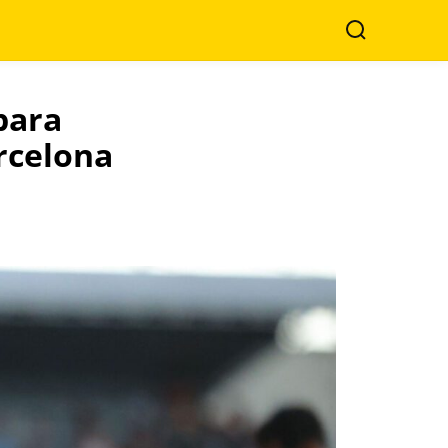
Search
para
rcelona