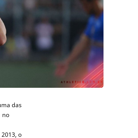
uma das
u no
 2013, o