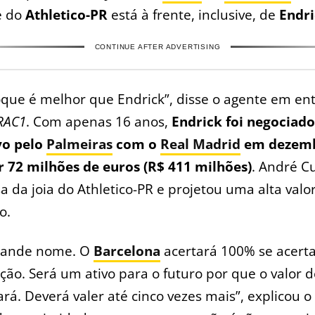
e do
Athletico-PR
está à frente, inclusive, de
Endr
CONTINUE AFTER ADVERTISING
oque é melhor que Endrick”, disse o agente em ent
RAC1
. Com apenas 16 anos,
Endrick foi negociad
vo pelo
Palmeiras
com o
Real Madrid
em dezemb
r 72 milhões de euros (R$ 411 milhões)
. André C
a da joia do Athletico-PR e projetou uma alta valo
o.
rande nome. O
Barcelona
acertará 100% se acerta
ção. Será um ativo para o futuro por que o valor d
á. Deverá valer até cinco vezes mais”, explicou o