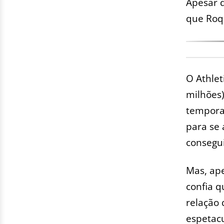
Apesar d
que Roqu
O Athlet
milhões)
tempora
para se 
consegui
Mas, ape
confia q
relação 
espetac