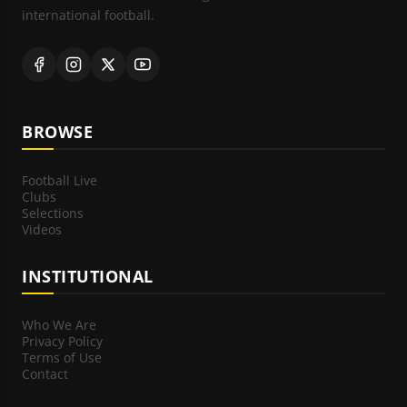
international football.
BROWSE
Football Live
Clubs
Selections
Videos
INSTITUTIONAL
Who We Are
Privacy Policy
Terms of Use
Contact