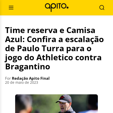
Skip
Search
to
for:
Open
Searc
content
Menu
Time reserva e Camisa
Azul: Confira a escalação
de Paulo Turra para o
jogo do Athletico contra
Bragantino
For
Redação Apito Final
20 de maio de 2023