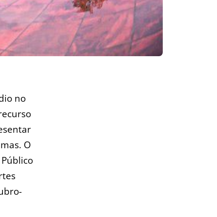
dio no
recurso
resentar
timas. O
 Público
rtes
ubro-