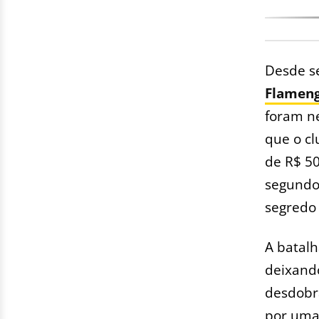
Desde se
Flamen
foram ne
que o cl
de R$ 50
segundo 
segredo 
A batalh
deixando
desdobr
por uma 