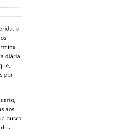
erida, o
bos
ermina
a diária
que,
s por
ncerto,
as aos
sua busca
rdos