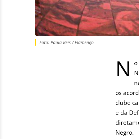
Foto: Paula Reis / Flamengo
N
o
N
n
os acord
clube ca
e da De
diretame
Negro.