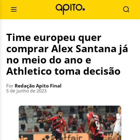
Skip
Search
to
for:
Open
Searc
content
Menu
Time europeu quer
comprar Alex Santana já
no meio do ano e
Athletico toma decisão
For
Redação Apito Final
5 de junho de 2023