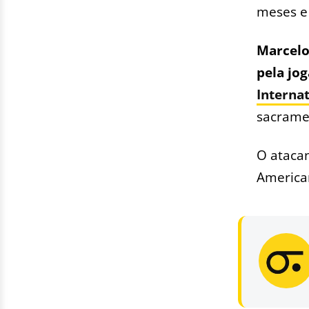
meses e
Marcelo
pela jog
Interna
sacramen
O ataca
America