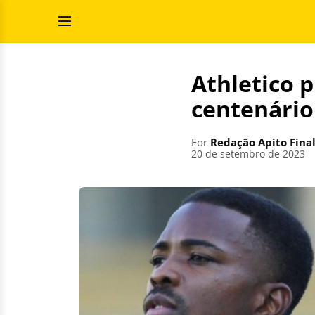
Skip
Search
to
for:
Open
content
Menu
Athletico 
centenário
For
Redação Apito Fina
20 de setembro de 2023