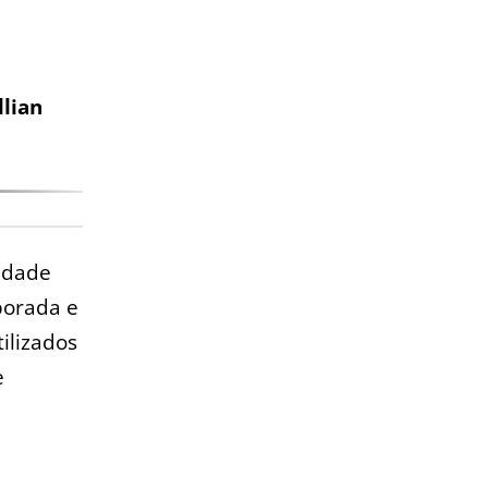
llian
ridade
porada e
ilizados
e