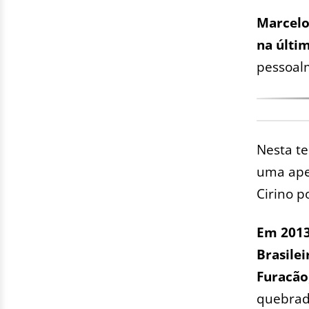
Marcelo
na últim
pessoal
Nesta te
uma apen
Cirino p
Em 2013
Brasilei
Furacão
quebrad