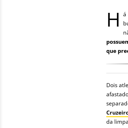
H
á
b
n
possuem
que pre
Dois atl
afastado
separad
Cruzeir
da limpa