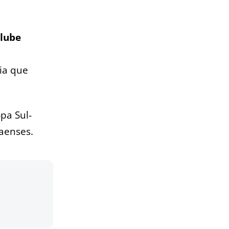
clube
cia que
pa Sul-
aenses.