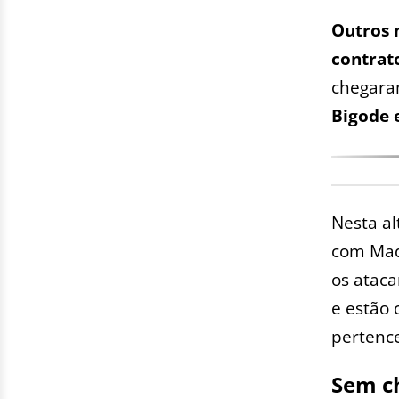
Outros 
contrat
chegara
Bigode 
Nesta al
com Mad
os ataca
e estão 
pertenc
Sem c