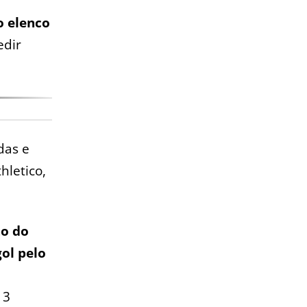
o elenco
edir
das e
hletico,
ão do
gol pelo
 3