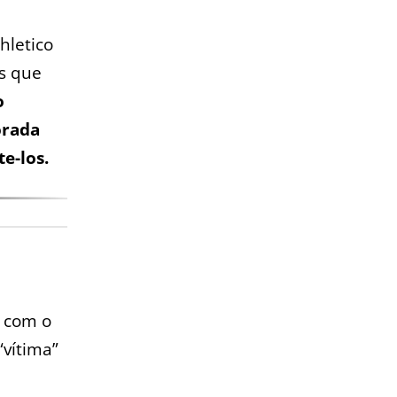
hletico
as que
o
orada
e-los.
o com o
“vítima”