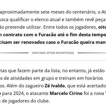
 aproximadamente sete meses do centenário, o At
usca qualificar o elenco atual e também revê peç
ão pretende utilizar. Entre todos os jogadores,
oit
 contrato com o Furacão até o fim desta temp
cisam ser renovados caso o Furacão queira mant
CONTINUE AFTER ADVERTISING
etas que fazem parte da lista, no entanto, já estão
s de atividades em grupo e treinam em horários
os. Além do zagueiro
Zé Ivaldo
, que está acertad
o
para 2024, o atacante
Marcelo Cirino
foi a nova 
 de jogadores do clube.