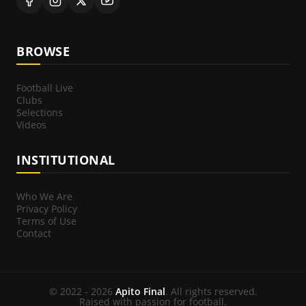
BROWSE
Football Live
Clubs
Selections
Videos
INSTITUTIONAL
Who We Are
Privacy Policy
Terms of Use
Contact
© 2022 - 2026
Apito Final
. All rights reserved.
Raised with passion for football.