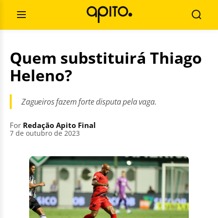
Skip
Search
to
for:
Open
Searc
content
Menu
Quem substituirá Thiago
Heleno?
Zagueiros fazem forte disputa pela vaga.
For
Redação Apito Final
7 de outubro de 2023