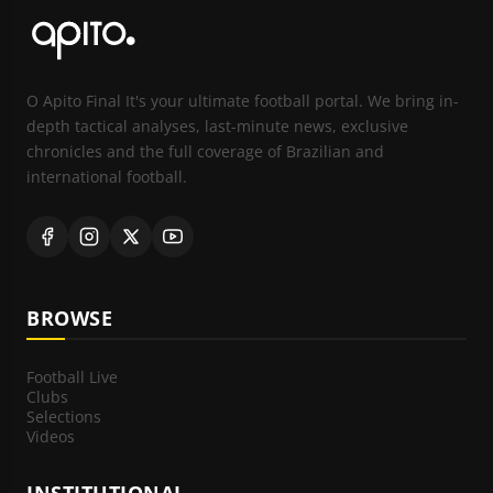
O Apito Final It's your ultimate football portal. We bring in-
depth tactical analyses, last-minute news, exclusive
chronicles and the full coverage of Brazilian and
international football.
BROWSE
Football Live
Clubs
Selections
Videos
INSTITUTIONAL