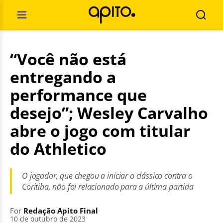
Skip
Search
to
for:
Open
Searc
content
Menu
“Você não está
entregando a
performance que
desejo”; Wesley Carvalho
abre o jogo com titular
do Athletico
O jogador, que chegou a iniciar o clássico contra o
Coritiba, não foi relacionado para a última partida
For
Redação Apito Final
10 de outubro de 2023