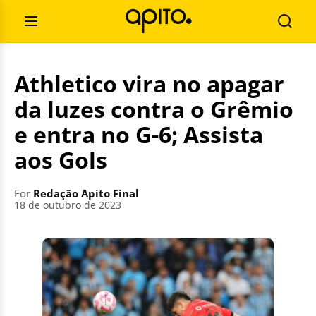
Skip
Search
to
for:
Open
Searc
content
Menu
Athletico vira no apagar
da luzes contra o Grêmio
e entra no G-6; Assista
aos Gols
For
Redação Apito Final
18 de outubro de 2023