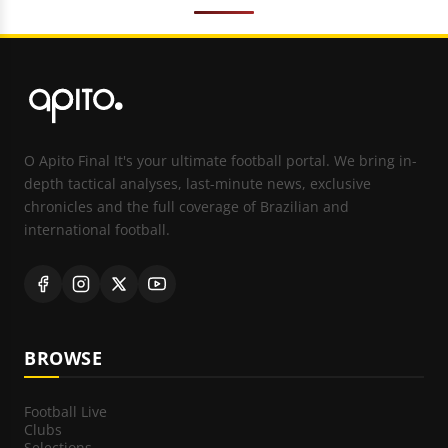
O Apito Final It's your ultimate football portal. We bring in-
depth tactical analyses, last-minute news, exclusive
chronicles and the full coverage of Brazilian and
international football.
BROWSE
Football Live
Clubs
Selections