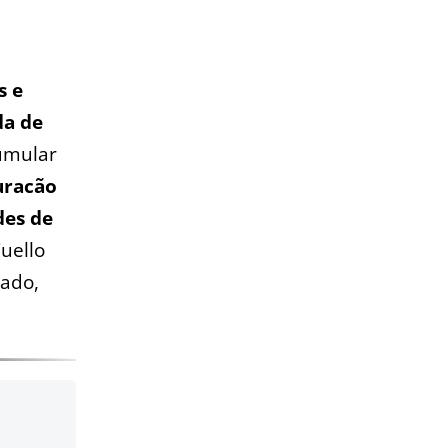
s e
da de
umular
uracão
des de
uello
lado,