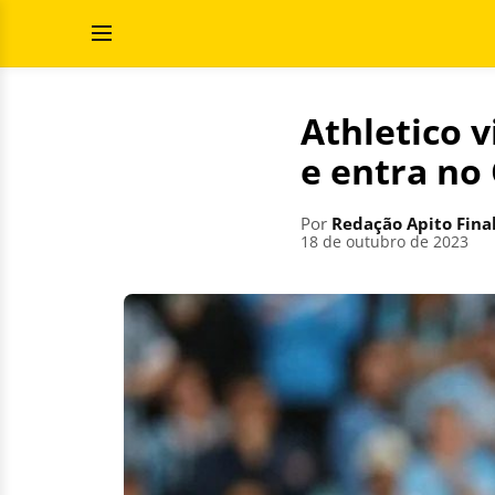
Pular
Pesquisar
para
por:
Abrir
o
Menu
conteúdo
Athletico 
e entra no 
Por
Redação Apito Fina
18 de outubro de 2023