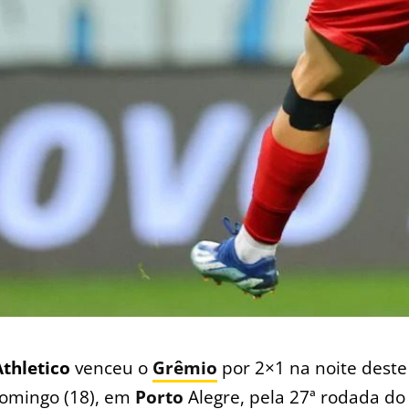
Athletico
venceu o
Grêmio
por 2×1 na noite deste
omingo (18), em
Porto
Alegre, pela 27ª rodada do