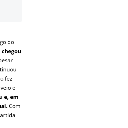
ogo do
o chegou
esar
ntinuou
o fez
veio e
u e, em
ual.
Com
partida