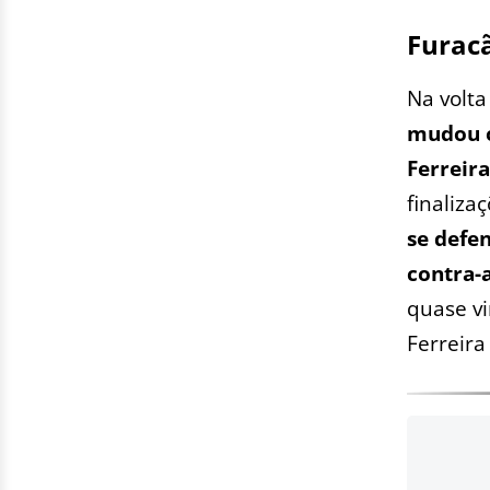
Furacã
Na volta
mudou o
Ferreira
finaliza
se defe
contra-
quase vi
Ferreir