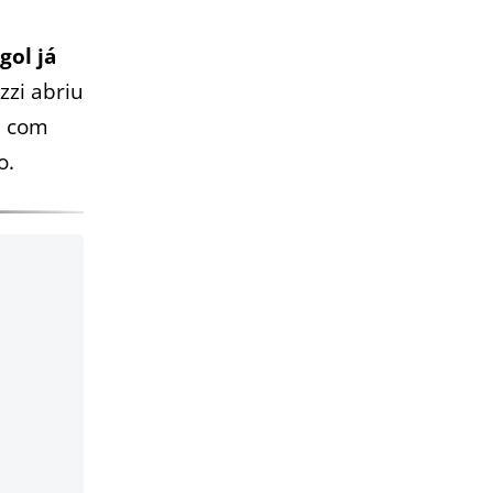
gol já
zzi abriu
i, com
o.