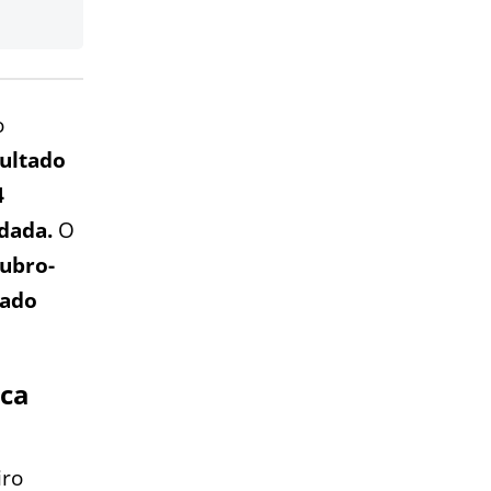
o
ultado
4
odada.
O
ubro-
bado
sca
iro