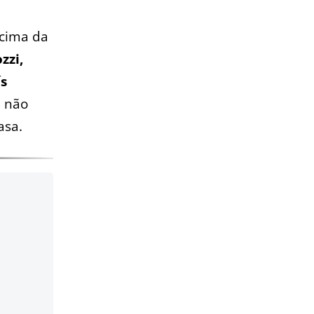
l
cima da
zzi,
ís
l não
asa.