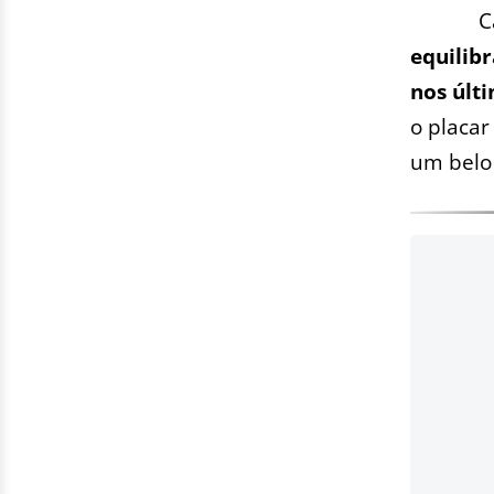
C
equilib
nos últ
o placar
um belo 