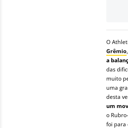
O Athlet
Grêmio
a balanç
das difi
muito pe
uma gran
desta vez
um movi
o Rubro-
foi para 