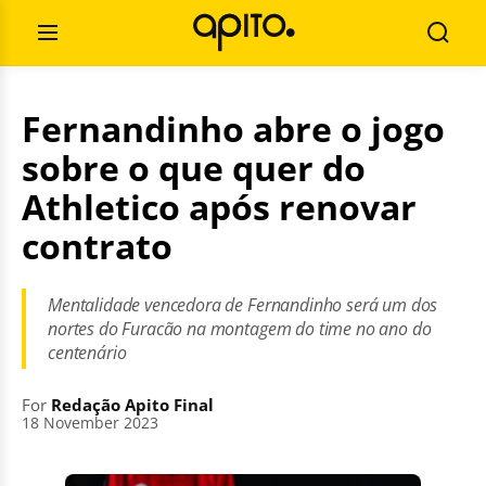
Skip
Search
to
for:
Open
Searc
content
Menu
Fernandinho abre o jogo
sobre o que quer do
Athletico após renovar
contrato
Mentalidade vencedora de Fernandinho será um dos
nortes do Furacão na montagem do time no ano do
centenário
For
Redação Apito Final
18 November 2023