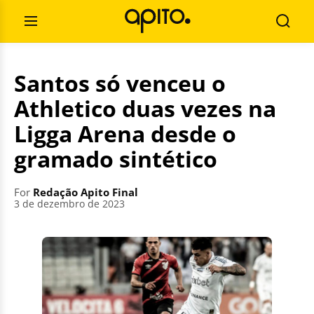
Skip
Search
to
for:
Open
Searc
content
Menu
Santos só venceu o
Athletico duas vezes na
Ligga Arena desde o
gramado sintético
For
Redação Apito Final
3 de dezembro de 2023