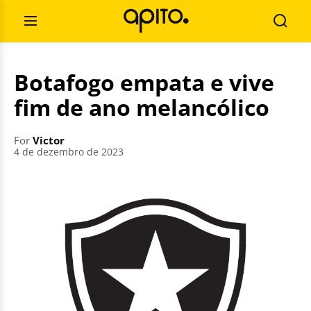
Skip
Search
to
for:
Open
Searc
content
Menu
Botafogo empata e vive
fim de ano melancólico
For
Victor
4 de dezembro de 2023