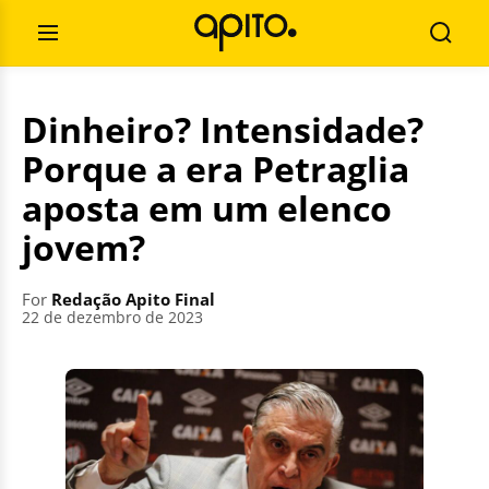
Skip
Search
to
for:
Open
Searc
content
Menu
Dinheiro? Intensidade?
Porque a era Petraglia
aposta em um elenco
jovem?
For
Redação Apito Final
22 de dezembro de 2023