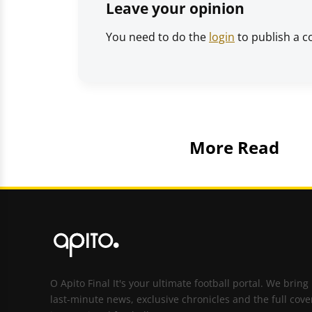
Leave your opinion
You need to do the
login
to publish a 
More Read
O Apito Final It's your ultimate football portal. We bring
last-minute news, exclusive chronicles and the full cove