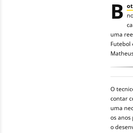
B
ot
no
ca
uma ree
Futebol 
Matheus
O tecni
contar 
uma nece
os anos
o desenv