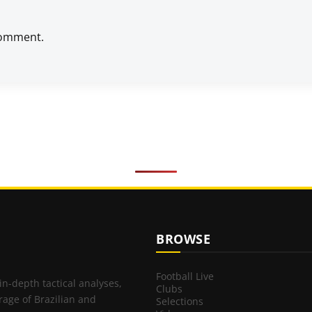
comment.
BROWSE
Football Live
 in-depth tactical analyses,
Clubs
rage of Brazilian and
Selections