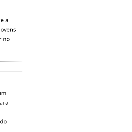
xe a
jovens
r no
 um
para
odo