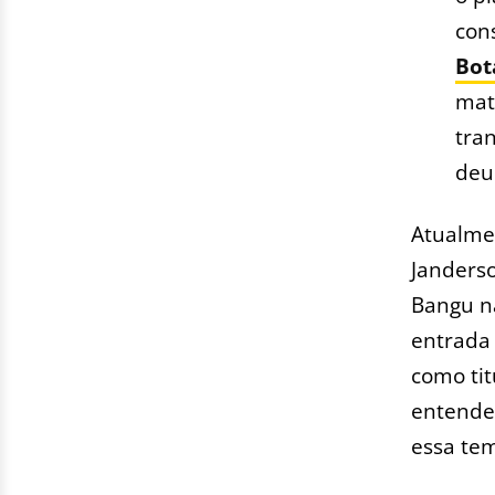
cons
Bot
mat
tra
deu 
Atualmen
Janderso
Bangu n
entrada
como tit
entender
essa te