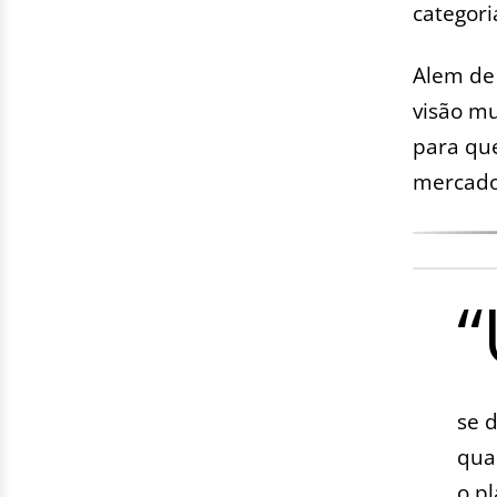
categori
Alem de 
visão mu
para qu
mercado
“
se 
qua
o p