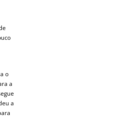
 de
ouco
a o
ara a
segue
 deu a
para