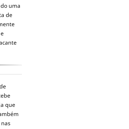
ando uma
ta de
lmente
e
tacante
nde
cebe
ja que
 também
 nas