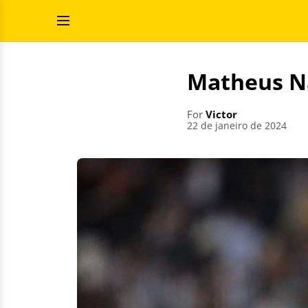
Skip
Search
to
for:
Open
content
Menu
Matheus N
For
Victor
22 de janeiro de 2024